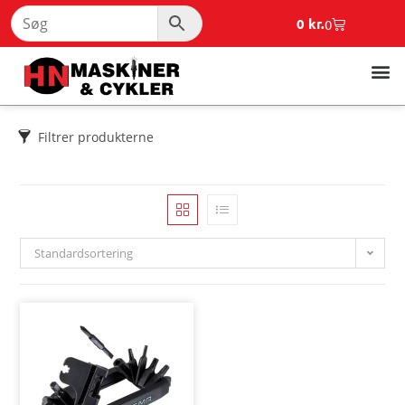
0
kr.
0
Filtrer produkterne
Standardsortering