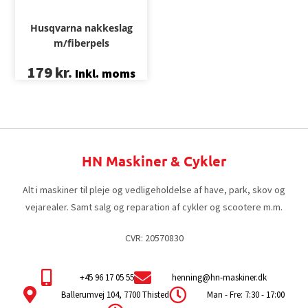
Husqvarna nakkeslag
m/fiberpels
179
kr.
Inkl. moms
HN Maskiner & Cykler
Alt i maskiner til pleje og vedligeholdelse af have, park, skov og
vejarealer. Samt salg og reparation af cykler og scootere m.m.
CVR: 20570830
+45 96 17 05 55
henning@hn-maskiner.dk
Ballerumvej 104, 7700 Thisted
Man - Fre: 7:30 - 17:00