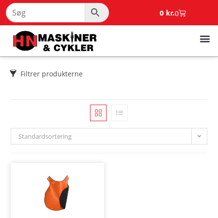
0
kr.
0
Filtrer produkterne
Standardsortering