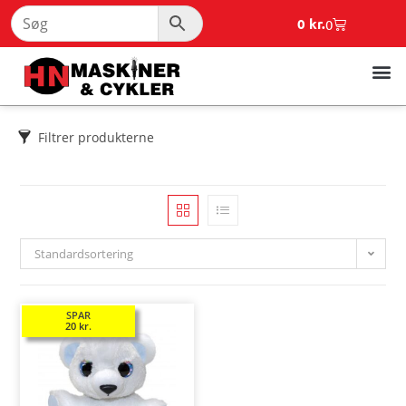
0
kr.
0
Filtrer produkterne
Standardsortering
SPAR
20
kr.