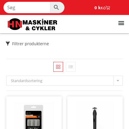
0
kr.
0
Filtrer produkterne
Standardsortering