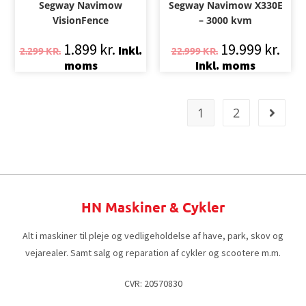
Segway Navimow
Segway Navimow X330E
VisionFence
– 3000 kvm
1.899
kr.
19.999
kr.
Inkl.
2.299
KR.
22.999
KR.
moms
Inkl. moms
1
2
HN Maskiner & Cykler
Alt i maskiner til pleje og vedligeholdelse af have, park, skov og
vejarealer. Samt salg og reparation af cykler og scootere m.m.
CVR: 20570830