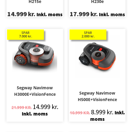
H215e
H230e
14.999
kr.
17.999
kr.
Inkl. moms
Inkl. moms
SPAR
SPAR
7.000
kr.
2.000
kr.
Segway Navimow
Segway Navimow
H3000E+VisionFence
H500E+VisionFence
14.999
kr.
21.999
KR.
8.999
kr.
Inkl.
10.999
KR.
Inkl. moms
moms