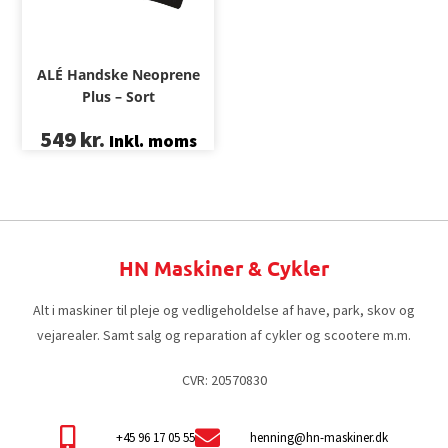
ALÉ Handske Neoprene
Plus – Sort
549
kr.
Inkl. moms
HN Maskiner & Cykler
Alt i maskiner til pleje og vedligeholdelse af have, park, skov og
vejarealer. Samt salg og reparation af cykler og scootere m.m.
CVR: 20570830
+45 96 17 05 55
henning@hn-maskiner.dk