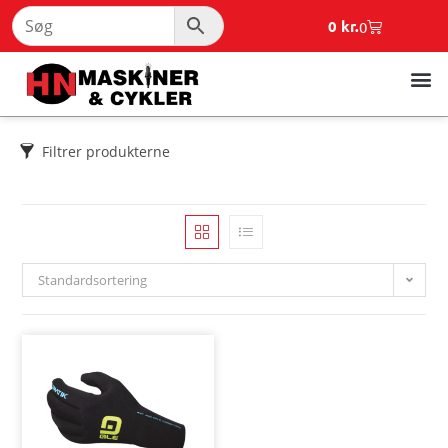
0
kr.
0
Filtrer produkterne
Standardsortering