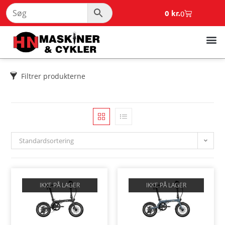
0
kr.
0
Filtrer produkterne
Standardsortering
IKKE PÅ LAGER
IKKE PÅ LAGER