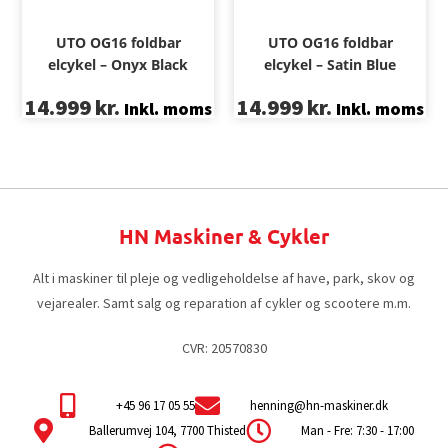
UTO OG16 foldbar
UTO OG16 foldbar
elcykel – Onyx Black
elcykel – Satin Blue
14.999
kr.
14.999
kr.
Inkl. moms
Inkl. moms
HN Maskiner & Cykler
Alt i maskiner til pleje og vedligeholdelse af have, park, skov og
vejarealer. Samt salg og reparation af cykler og scootere m.m.
CVR: 20570830
+45 96 17 05 55
henning@hn-maskiner.dk
Ballerumvej 104, 7700 Thisted
Man - Fre: 7:30 - 17:00