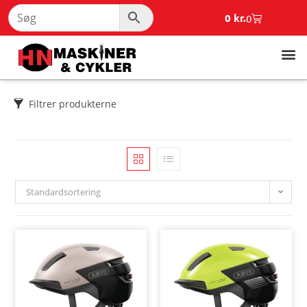
0
kr.
0
Filtrer produkterne
Standardsortering