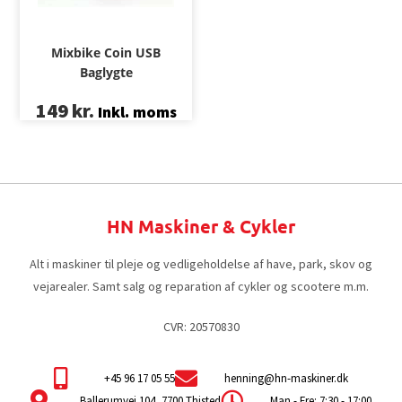
Mixbike Coin USB
Baglygte
149
kr.
Inkl. moms
HN Maskiner & Cykler
Alt i maskiner til pleje og vedligeholdelse af have, park, skov og
vejarealer. Samt salg og reparation af cykler og scootere m.m.
CVR: 20570830
+45 96 17 05 55
henning@hn-maskiner.dk
Ballerumvej 104, 7700 Thisted
Man - Fre: 7:30 - 17:00