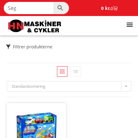
0
kr.
0
Filtrer produkterne
Standardsortering