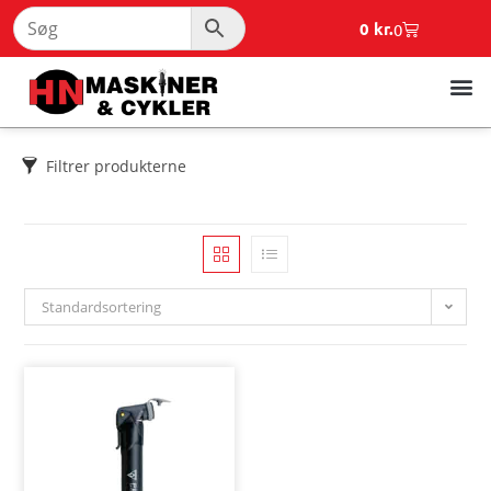
0
kr.
0
Filtrer produkterne
Standardsortering