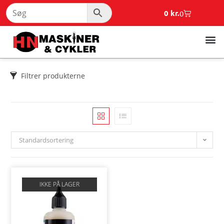
0
kr.
0
Filtrer produkterne
Standardsortering
IKKE PÅ LAGER