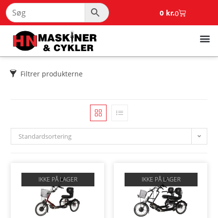
0
kr.
0
Filtrer produkterne
Standardsortering
IKKE PÅ LAGER
IKKE PÅ LAGER