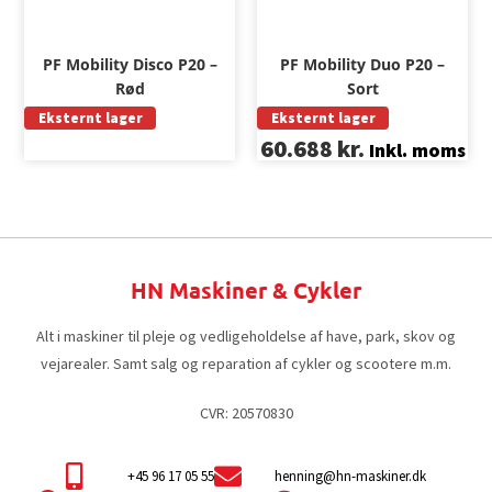
PF Mobility Disco P20 –
PF Mobility Duo P20 –
Rød
Sort
Eksternt lager
Eksternt lager
60.688
kr.
Inkl. moms
HN Maskiner & Cykler
Alt i maskiner til pleje og vedligeholdelse af have, park, skov og
vejarealer. Samt salg og reparation af cykler og scootere m.m.
CVR: 20570830
+45 96 17 05 55
henning@hn-maskiner.dk