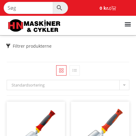
0
kr.
0
Filtrer produkterne
Standardsortering