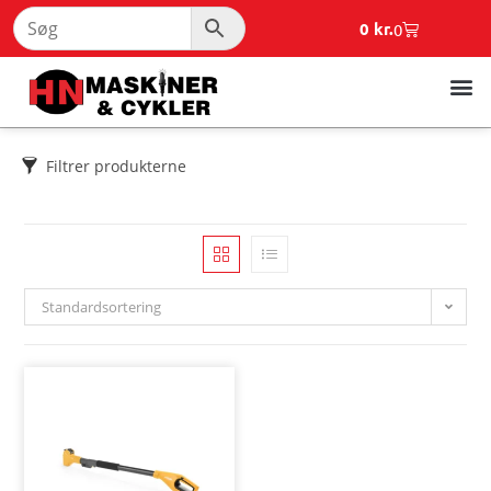
0
kr.
0
Filtrer produkterne
Standardsortering