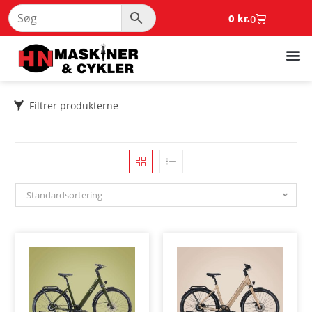
0
kr.
0
Filtrer produkterne
Standardsortering