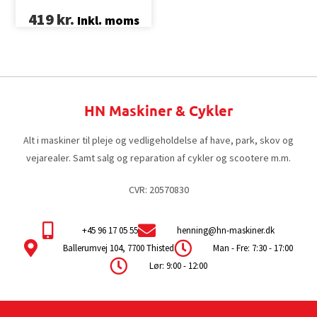
419
kr.
Inkl. moms
HN Maskiner & Cykler
Alt i maskiner til pleje og vedligeholdelse af have, park, skov og
vejarealer. Samt salg og reparation af cykler og scootere m.m.
CVR: 20570830
+45 96 17 05 55
henning@hn-maskiner.dk
Ballerumvej 104, 7700 Thisted
Man - Fre: 7:30 - 17:00
Lør: 9:00 - 12:00