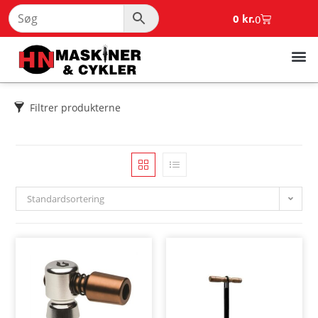
0
kr.
0
Filtrer produkterne
Standardsortering