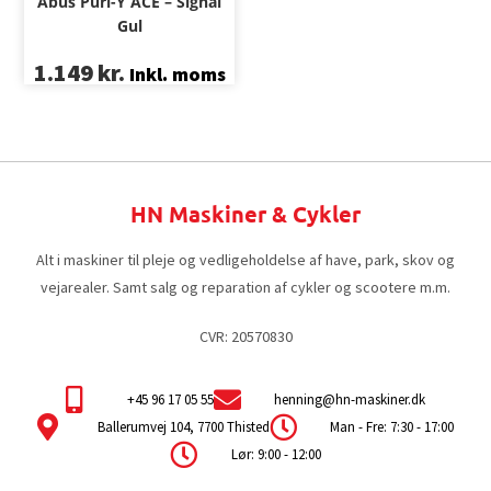
Abus Purl-Y ACE – Signal
Gul
1.149
kr.
Inkl. moms
HN Maskiner & Cykler
Alt i maskiner til pleje og vedligeholdelse af have, park, skov og
vejarealer. Samt salg og reparation af cykler og scootere m.m.
CVR: 20570830
+45 96 17 05 55
henning@hn-maskiner.dk
Ballerumvej 104, 7700 Thisted
Man - Fre: 7:30 - 17:00
Lør: 9:00 - 12:00