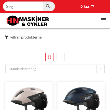
0
kr.
0
Filtrer produkterne
Standardsortering