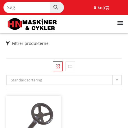
0
kr.
0
Filtrer produkterne
Standardsortering