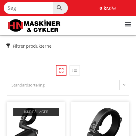
0
kr.
0
Filtrer produkterne
Standardsortering
IKKE PÅ LAGER