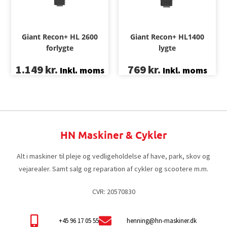
Giant Recon+ HL 2600
Giant Recon+ HL1400
forlygte
lygte
1.149
kr.
769
kr.
Inkl. moms
Inkl. moms
HN Maskiner & Cykler
Alt i maskiner til pleje og vedligeholdelse af have, park, skov og
vejarealer. Samt salg og reparation af cykler og scootere m.m.
CVR: 20570830
+45 96 17 05 55
henning@hn-maskiner.dk