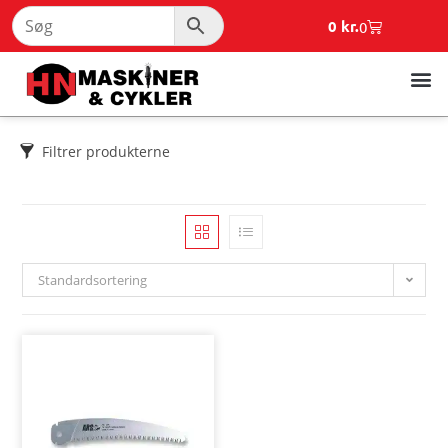
0
kr.
0
Filtrer produkterne
Standardsortering