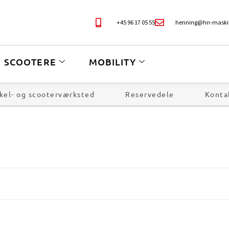
+45 96 17 05 55
henning@hn-maski
SCOOTERE
MOBILITY
kel- og scooterværksted
Reservedele
Konta