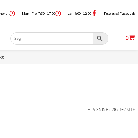
ner.dk
Man - Fre: 7:30 - 17:00
Lør: 9:00 - 12:00
Følg os på Facebook
0
kt
VISNING:
20
40
ALLE