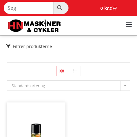
0
kr.
0
Filtrer produkterne
Standardsortering