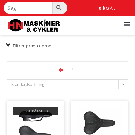
0
kr.
0
Filtrer produkterne
Standardsortering
IKKE PÅ LAGER