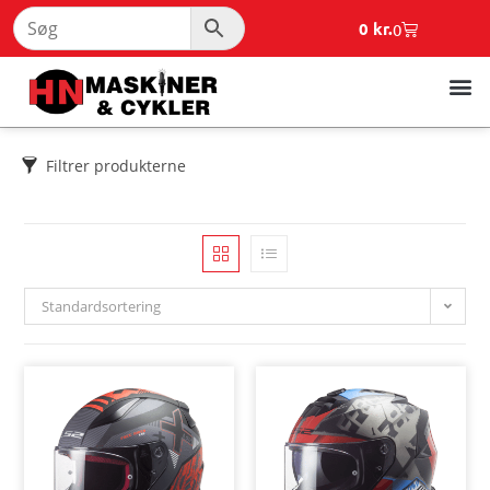
0
kr.
0
Filtrer produkterne
Standardsortering