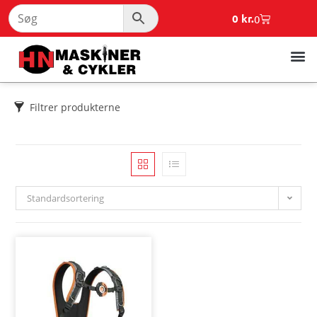
0
kr.
0
Filtrer produkterne
Standardsortering