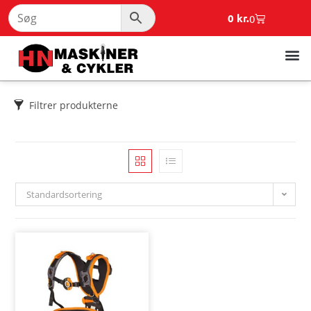
0
kr.
0
Filtrer produkterne
Standardsortering