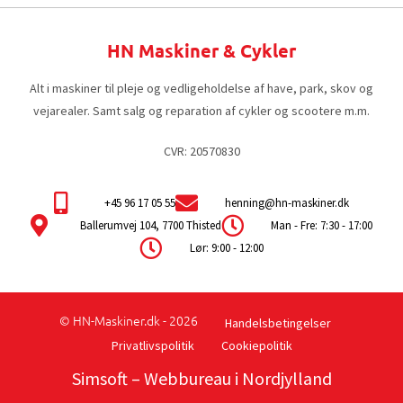
HN Maskiner & Cykler
Alt i maskiner til pleje og vedligeholdelse af have, park, skov og
vejarealer. Samt salg og reparation af cykler og scootere m.m.
CVR: 20570830
+45 96 17 05 55
henning@hn-maskiner.dk
Ballerumvej 104, 7700 Thisted
Man - Fre: 7:30 - 17:00
Lør: 9:00 - 12:00
© HN-Maskiner.dk - 2026
Handelsbetingelser
Privatlivspolitik
Cookiepolitik
Simsoft
– Webbureau i Nordjylland