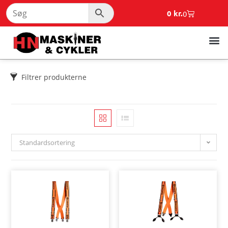
0
kr.
0
Filtrer produkterne
Standardsortering