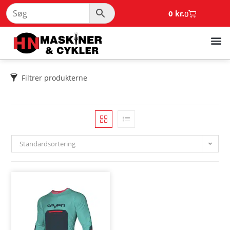
0
kr.
0
Filtrer produkterne
Standardsortering