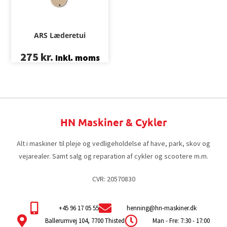
ARS Læderetui
275
kr.
Inkl. moms
HN Maskiner & Cykler
Alt i maskiner til pleje og vedligeholdelse af have, park, skov og
vejarealer. Samt salg og reparation af cykler og scootere m.m.
CVR: 20570830
+45 96 17 05 55
henning@hn-maskiner.dk
Ballerumvej 104, 7700 Thisted
Man - Fre: 7:30 - 17:00