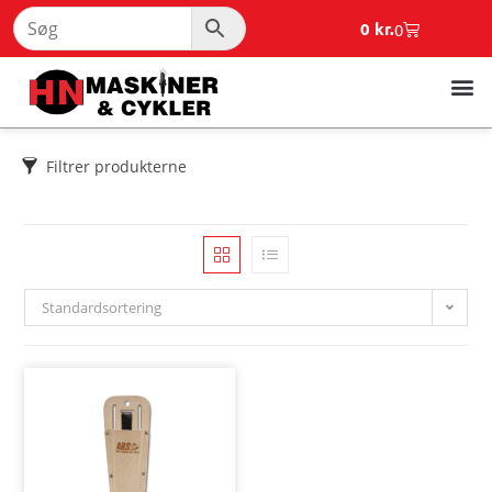
0
kr.
0
Filtrer produkterne
Standardsortering