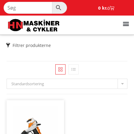
0
kr.
0
Filtrer produkterne
Standardsortering