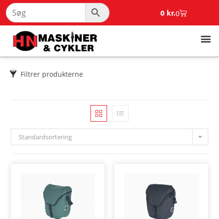
0
kr.
0
Filtrer produkterne
Standardsortering