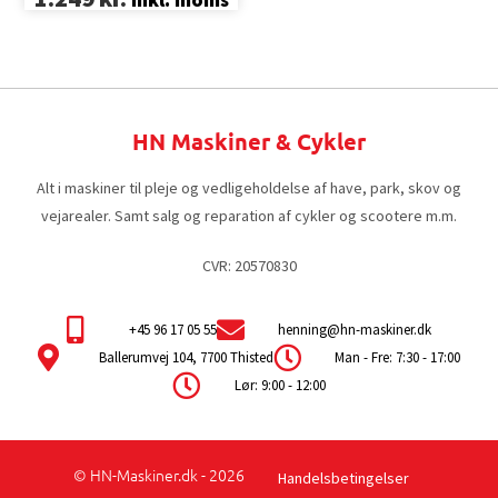
HN Maskiner & Cykler
Alt i maskiner til pleje og vedligeholdelse af have, park, skov og
vejarealer. Samt salg og reparation af cykler og scootere m.m.
CVR: 20570830
+45 96 17 05 55
henning@hn-maskiner.dk
Ballerumvej 104, 7700 Thisted
Man - Fre: 7:30 - 17:00
Lør: 9:00 - 12:00
© HN-Maskiner.dk - 2026
Handelsbetingelser