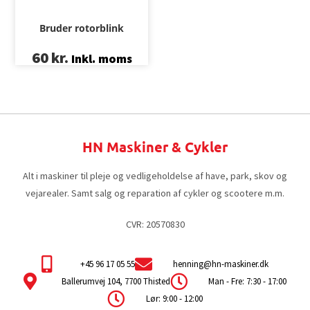
Bruder rotorblink
60
kr.
Inkl. moms
HN Maskiner & Cykler
Alt i maskiner til pleje og vedligeholdelse af have, park, skov og
vejarealer. Samt salg og reparation af cykler og scootere m.m.
CVR: 20570830
+45 96 17 05 55
henning@hn-maskiner.dk
Ballerumvej 104, 7700 Thisted
Man - Fre: 7:30 - 17:00
Lør: 9:00 - 12:00