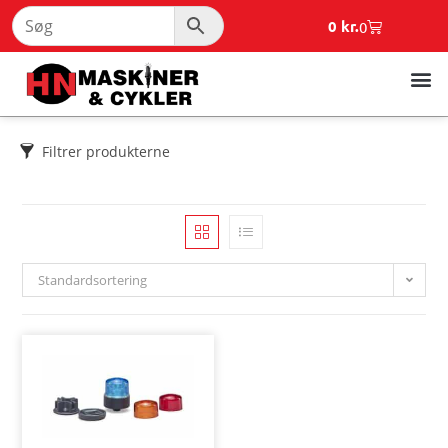
0
kr.
0
Filtrer produkterne
Standardsortering