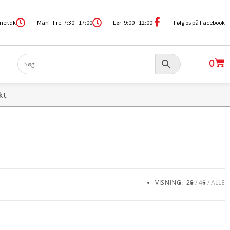
ner.dk
Man - Fre: 7:30 - 17:00
Lør: 9:00 - 12:00
Følg os på Facebook
0
kt
VISNING:
20
40
ALLE