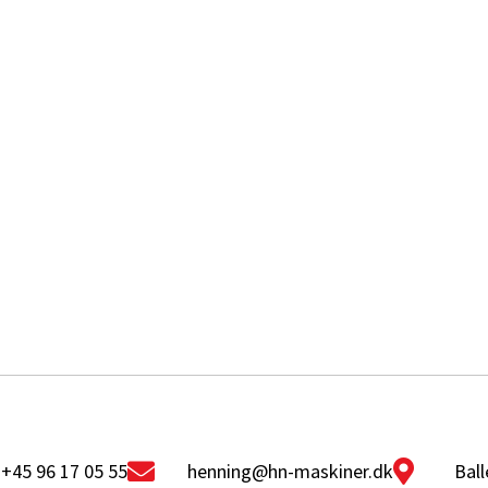
+45 96 17 05 55
henning@hn-maskiner.dk
Ball