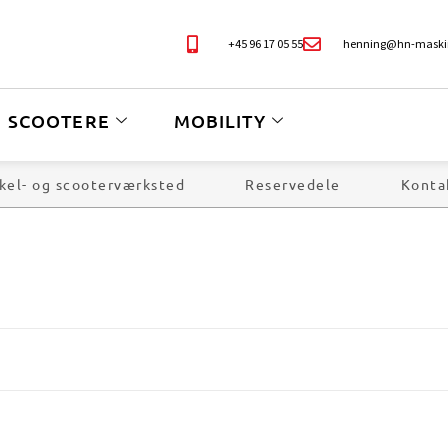
+45 96 17 05 55
henning@hn-maski
SCOOTERE
MOBILITY
kel- og scooterværksted
Reservedele
Konta