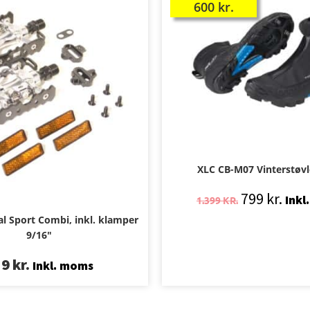
600
kr.
XLC CB-M07 Vinterstøvl
799
kr.
Inkl
1.399
KR.
l Sport Combi, inkl. klamper
9/16″
19
kr.
Inkl. moms