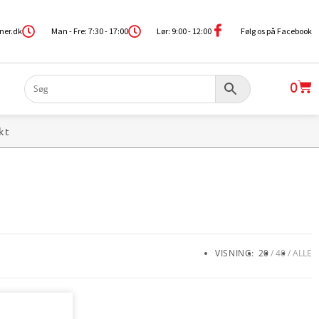
ner.dk
Man - Fre: 7:30 - 17:00
Lør: 9:00 - 12:00
Følg os på Facebook
0
kt
VISNING:
20
40
ALLE