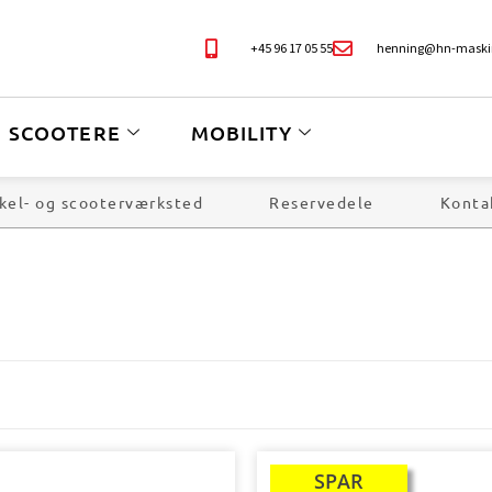
+45 96 17 05 55
henning@hn-maski
SCOOTERE
MOBILITY
kel- og scooterværksted
Reservedele
Konta
SPAR
TILBUD!