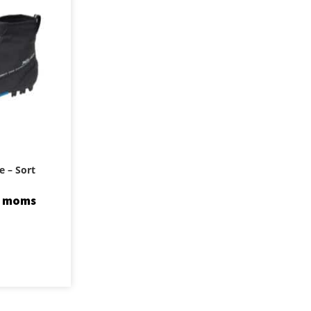
e – Sort
. moms