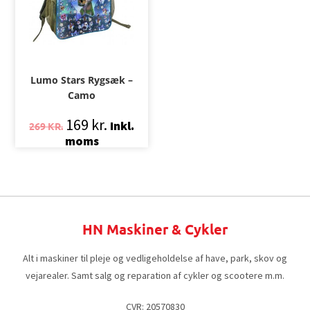
Lumo Stars Rygsæk –
Camo
169
kr.
Inkl.
269
KR.
moms
HN Maskiner & Cykler
Alt i maskiner til pleje og vedligeholdelse af have, park, skov og
vejarealer. Samt salg og reparation af cykler og scootere m.m.
CVR: 20570830