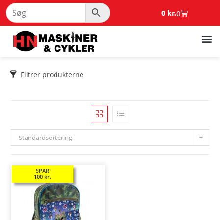
0
kr.
0
Filtrer produkterne
Standardsortering
SPAR
100
kr.