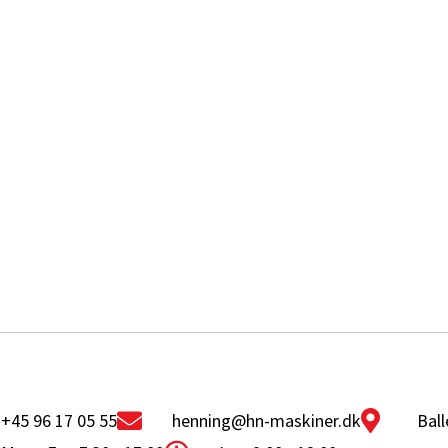
+45 96 17 05 55
henning@hn-maskiner.dk
Ball