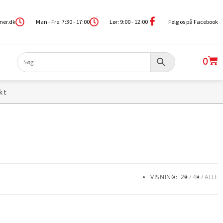
ner.dk
Man - Fre: 7:30 - 17:00
Lør: 9:00 - 12:00
Følg os på Facebook
0
kt
VISNING:
20
40
ALLE