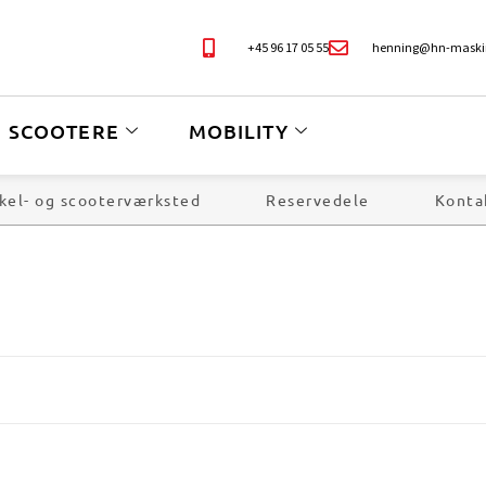
+45 96 17 05 55
henning@hn-maski
SCOOTERE
MOBILITY
kel- og scooterværksted
Reservedele
Konta