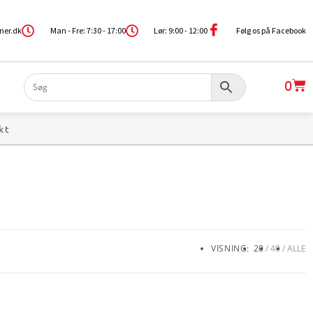
ner.dk
Man - Fre: 7:30 - 17:00
Lør: 9:00 - 12:00
Følg os på Facebook
0
kt
VISNING:
20
40
ALLE