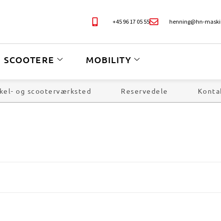
+45 96 17 05 55
henning@hn-maski
SCOOTERE
MOBILITY
kel- og scooterværksted
Reservedele
Konta