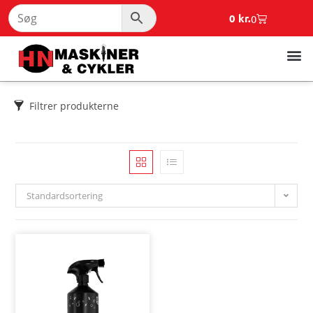
0
kr.
0
Filtrer produkterne
Standardsortering