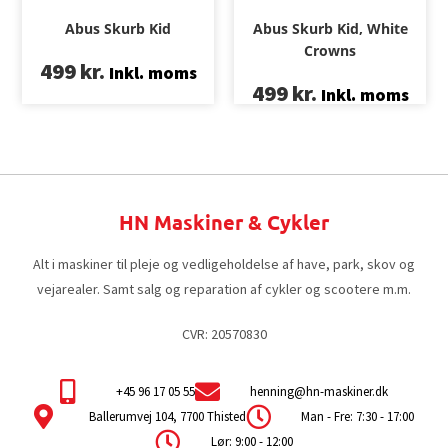
Abus Skurb Kid
Abus Skurb Kid, White
Crowns
499
kr.
Inkl. moms
499
kr.
Inkl. moms
HN Maskiner & Cykler
Alt i maskiner til pleje og vedligeholdelse af have, park, skov og
vejarealer. Samt salg og reparation af cykler og scootere m.m.
CVR: 20570830
+45 96 17 05 55
henning@hn-maskiner.dk
Ballerumvej 104, 7700 Thisted
Man - Fre: 7:30 - 17:00
Lør: 9:00 - 12:00