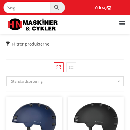
0
kr.
0
Filtrer produkterne
Standardsortering