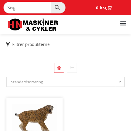
0
kr.
0
Filtrer produkterne
Standardsortering