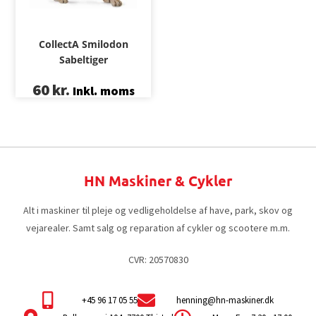
CollectA Smilodon
Sabeltiger
60
kr.
Inkl. moms
HN Maskiner & Cykler
Alt i maskiner til pleje og vedligeholdelse af have, park, skov og
vejarealer. Samt salg og reparation af cykler og scootere m.m.
CVR: 20570830
+45 96 17 05 55
henning@hn-maskiner.dk