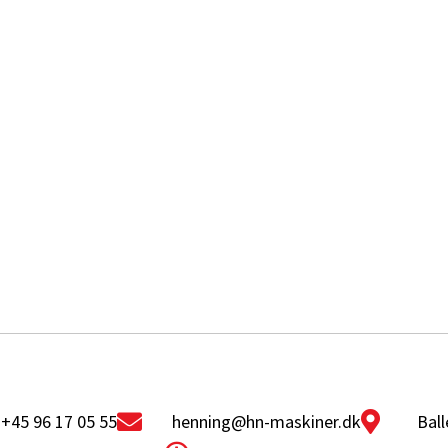
+45 96 17 05 55
henning@hn-maskiner.dk
Ball