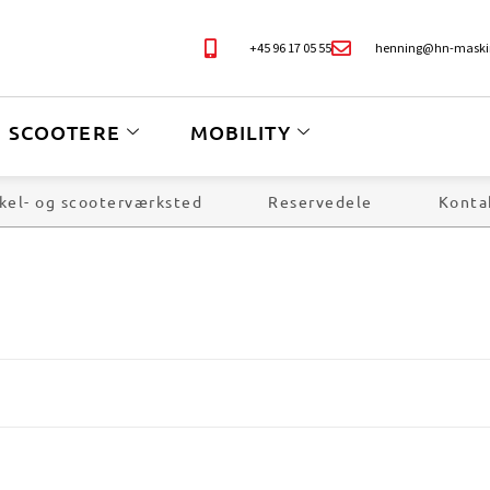
+45 96 17 05 55
henning@hn-maski
SCOOTERE
MOBILITY
kel- og scooterværksted
Reservedele
Konta