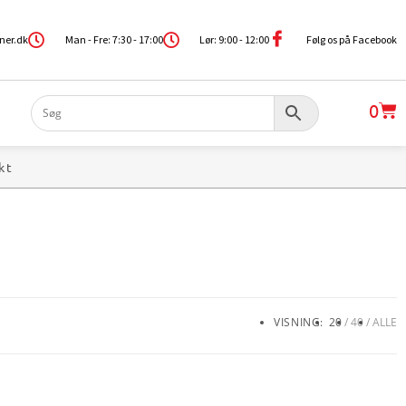
ner.dk
Man - Fre: 7:30 - 17:00
Lør: 9:00 - 12:00
Følg os på Facebook
0
kt
VISNING:
20
40
ALLE