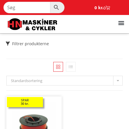
0
kr.
0
Filtrer produkterne
Standardsortering
SPAR
30
kr.