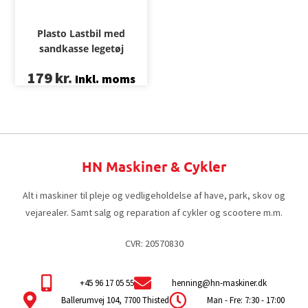
Plasto Lastbil med
sandkasse legetøj
179
kr.
Inkl. moms
HN Maskiner & Cykler
Alt i maskiner til pleje og vedligeholdelse af have, park, skov og
vejarealer. Samt salg og reparation af cykler og scootere m.m.
CVR: 20570830
+45 96 17 05 55
henning@hn-maskiner.dk
Ballerumvej 104, 7700 Thisted
Man - Fre: 7:30 - 17:00