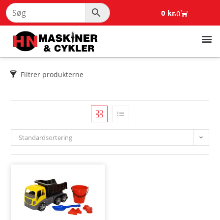
0
kr.
0
Filtrer produkterne
Standardsortering