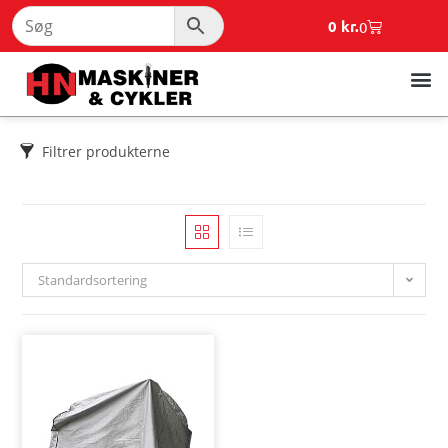
0
kr.
0
Filtrer produkterne
Standardsortering