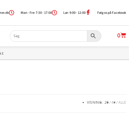
ner.dk
Man - Fre: 7:30 - 17:00
Lør: 9:00 - 12:00
Følg os på Facebook
0
kt
VISNING:
20
40
ALLE