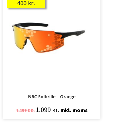
400
kr.
NRC Solbrille – Orange
1.099
kr.
Inkl. moms
1.499
KR.