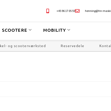
+45 96 17 05 55
henning@hn-maski
SCOOTERE
MOBILITY
kel- og scooterværksted
Reservedele
Konta