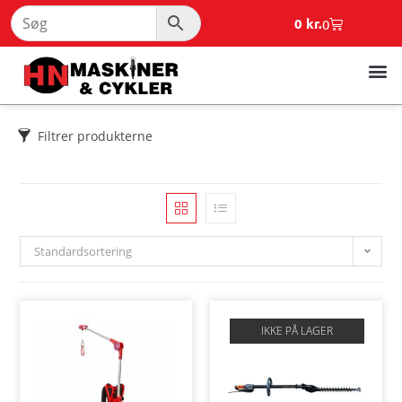
0
kr.
0
Filtrer produkterne
Standardsortering
IKKE PÅ LAGER