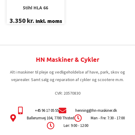
Stihl HLA 66
3.350
kr.
Inkl. moms
HN Maskiner & Cykler
Alt i maskiner til pleje og vedligeholdelse af have, park, skov og
vejarealer. Samt salg og reparation af cykler og scootere m.m.
CVR: 20570830
+45 96 17 05 55
henning@hn-maskiner.dk
Ballerumvej 104, 7700 Thisted
Man - Fre: 7:30 - 17:00
Lør: 9:00 - 12:00