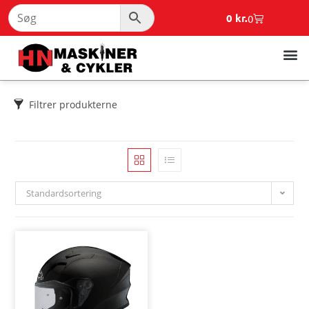
0
kr.
0
Filtrer produkterne
Standardsortering