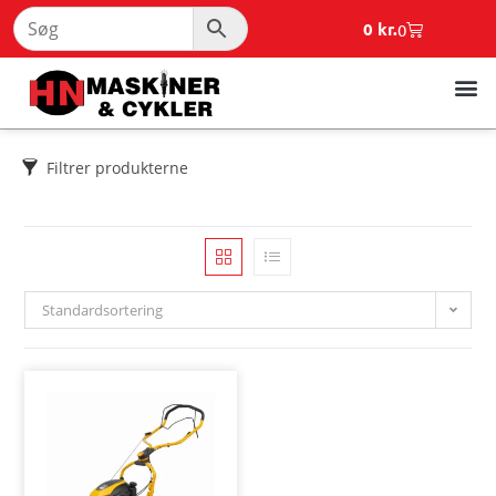
0
kr.
0
Filtrer produkterne
Standardsortering