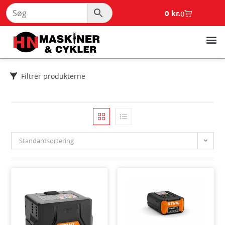
0
kr.
0
Filtrer produkterne
Standardsortering