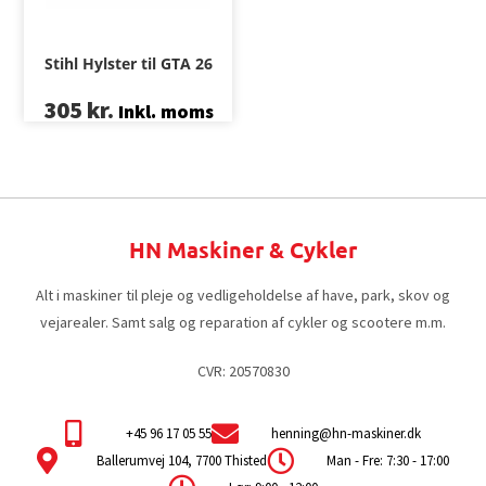
Stihl Hylster til GTA 26
305
kr.
Inkl. moms
HN Maskiner & Cykler
Alt i maskiner til pleje og vedligeholdelse af have, park, skov og
vejarealer. Samt salg og reparation af cykler og scootere m.m.
CVR: 20570830
+45 96 17 05 55
henning@hn-maskiner.dk
Ballerumvej 104, 7700 Thisted
Man - Fre: 7:30 - 17:00