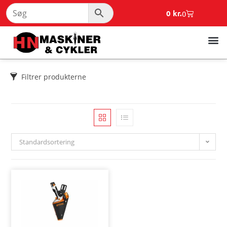
0
kr.
0
Filtrer produkterne
Standardsortering