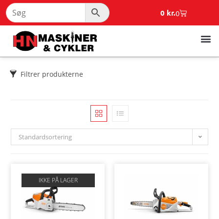
0
kr.
0
Filtrer produkterne
Standardsortering
IKKE PÅ LAGER