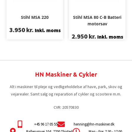
Stihl MSA 220
Stihl MSA 80 C-B Batteri
motorsav
3.950
kr.
Inkl. moms
2.950
kr.
Inkl. moms
HN Maskiner & Cykler
Alt i maskiner til pleje og vedligeholdelse af have, park, skov og
vejarealer. Samt salg og reparation af cykler og scootere m.m.
CVR: 20570830
+45 96 17 05 55
henning@hn-maskiner.dk
Ballerumvej 104, 7700 Thisted
Man - Fre: 7:30 - 17:00